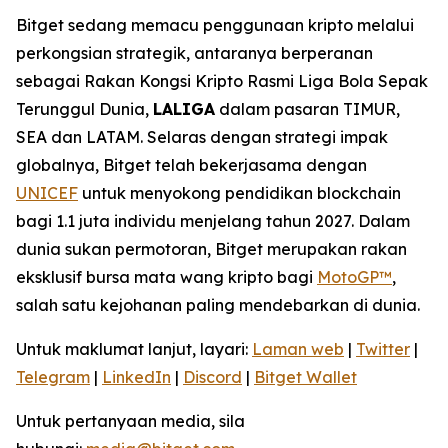
Bitget sedang memacu penggunaan kripto melalui
perkongsian strategik, antaranya berperanan
sebagai Rakan Kongsi Kripto Rasmi Liga Bola Sepak
Terunggul Dunia,
LALIGA
dalam pasaran TIMUR,
SEA dan LATAM. Selaras dengan strategi impak
globalnya, Bitget telah bekerjasama dengan
UNICEF
untuk menyokong pendidikan blockchain
bagi 1.1 juta individu menjelang tahun 2027. Dalam
dunia sukan permotoran, Bitget merupakan rakan
eksklusif bursa mata wang kripto bagi
MotoGP™
,
salah satu kejohanan paling mendebarkan di dunia.
Untuk maklumat lanjut, layari:
Laman web
|
Twitter
|
Telegram
|
LinkedIn
|
Discord
|
Bitget Wallet
Untuk pertanyaan media, sila