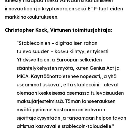
lähestymistapaan sekä vahvaan sitoutumiseen
innovaatioon ja kryptovarojen sekä ETP-tuotteiden
markkinakoulutukseen.
Christopher Kock, Virtunen toimitusjohtaja:
"Stablecoinien – digitaalisen rahan
tulevaisuuden – kasvu kiihtyy, erityisesti
Yhdysvaltojen ja Euroopan selkeiden
sääntelykehysten myötä, kuten Genius Act ja
MiCA. Käyttöönotto etenee nopeasti, ja yhä
useammat uskovat, että stablecoinit tulevat
olemaan keskeisessä asemassa tulevaisuuden
maksujärjestelmissä. Tämän lanseerauksen
myötä pyrimme vastaamaan vahvaan
sijoittajakysyntään ja tarjoamaan helpon tavan
altistua kasvavalle stablecoin-taloudelle."