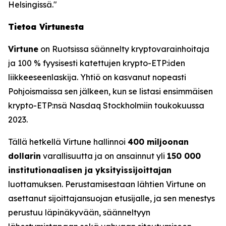
Helsingissä."
Tietoa Virtunesta
Virtune
on Ruotsissa säännelty kryptovarainhoitaja
ja 100 % fyysisesti katettujen krypto-ETP:iden
liikkeeseenlaskija. Yhtiö on kasvanut nopeasti
Pohjoismaissa sen jälkeen, kun se listasi ensimmäisen
krypto-ETP:nsä Nasdaq Stockholmiin toukokuussa
2023.
Tällä hetkellä Virtune hallinnoi
400 miljoonan
dollarin
varallisuutta ja on ansainnut yli
150 000
institutionaalisen ja yksityissijoittajan
luottamuksen. Perustamisestaan lähtien Virtune on
asettanut sijoittajansuojan etusijalle, ja sen menestys
perustuu läpinäkyvään, säänneltyyn