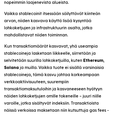
nopeimmin laajenevista alueista.
Vaikka stablecoinit itsessään säilyttävät kiinteän
arvon, niiden kasvava käyttö lisää kysyntää
lohkoketjujen ja infrastruktuurin osalta, jotka
mahdollistavat niiden toiminnan.
Kun transaktiomäärät kasvavat, yhä useampia
stablecoineja lasketaan liikkeelle, siirretään ja
selvitetään suurilla lohkoketjuilla, kuten
Ethereum
,
Solana
ja muilla. Vaikka tuote ei sisällä varsinaisia
stablecoineja, tämä kasvu johtaa korkeampaan
verkkoaktiivisuuteen, suurempiin
transaktiomaksutuloihin ja kasvaneeseen hyötyyn
näiden lohkoketjujen omille tokeneille – juuri niille
varoille, jotka sisältyvät indeksiin. Transaktioista
näissä verkoissa maksetaan niin kutsuttuja
gas fees
-