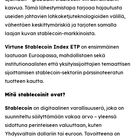
kasvua. Tämä lähestymistapa tarjoaa hajautusta
useiden johtavien lohkoketjuteknologioiden välillä,
vähentäen keskittymäriskiä ja tarjoten samalla
laajan kuvan stablecoin-markkinoista.
Virtune Stablecoin Index ETP
on ensimmäinen
laatuaan Euroopassa, mahdollistaen sekä
institutionaalisten että yksityissijoittajien temaattisen
sijoittamisen stablecoin-sektoriin pörssinoteeratun
tuotteen kautta.
Mitä stablecoinit ovat?
Stablecoin
on digitaalinen varallisuuserä, joka on
suunniteltu säilyttämään vakaa arvo – yleensä
sidottuna perinteiseen valuuttaan, kuten
Yhdysvaltain dollariin tai euroon. Tavoitteena on