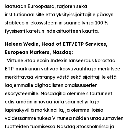
laatuaan Euroopassa, tarjoten sekä
institutionaalisille että yksityissijoittajille pääsyn
stablecoin-ekosysteemiin säännellyn ja 100 %
fyysisesti katetun indeksituotteen kautta.
Helena Wedin, Head of ETF/ETP Services,
European Markets, Nasdaq:
"Virtune Stablecoin Indexin lanseeraus korostaa
ETP-markkinan vahvaa kasvuvauhtia ja merkitsee
merkittävää virstanpylvästä sekä sijoittajille että
laajemmalle digitaalisten omaisuuserien
ekosysteemille. Nasdaqilla olemme sitoutuneet
edistämään innovaatioita säännellyillä ja
läpinäkyvillä markkinoilla, ja olemme iloisia
voidessamme tukea Virtunea näiden uraauurtavien
tuotteiden tuomisessa Nasdaq Stockholmissa ja