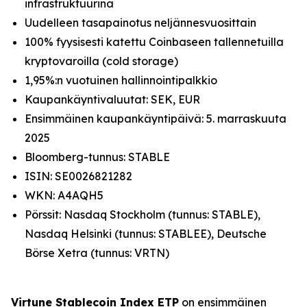
infrastruktuurina
Uudelleen tasapainotus neljännesvuosittain
100% fyysisesti katettu Coinbaseen tallennetuilla
kryptovaroilla (cold storage)
1,95%:n vuotuinen hallinnointipalkkio
Kaupankäyntivaluutat: SEK, EUR
Ensimmäinen kaupankäyntipäivä: 5. marraskuuta
2025
Bloomberg-tunnus: STABLE
ISIN: SE0026821282
WKN: A4AQH5
Pörssit: Nasdaq Stockholm (tunnus: STABLE),
Nasdaq Helsinki (tunnus: STABLEE), Deutsche
Börse Xetra (tunnus: VRTN)
Virtune Stablecoin Index ETP
on ensimmäinen