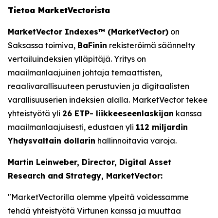
Tietoa MarketVectorista
MarketVector Indexes™ (MarketVector)
on
Saksassa toimiva,
BaFinin
rekisteröimä säännelty
vertailuindeksien ylläpitäjä. Yritys on
maailmanlaajuinen johtaja temaattisten,
reaalivarallisuuteen perustuvien ja digitaalisten
varallisuuserien indeksien alalla. MarketVector tekee
yhteistyötä yli
26 ETP- liikkeeseenlaskijan
kanssa
maailmanlaajuisesti, edustaen yli
112 miljardin
Yhdysvaltain dollarin
hallinnoitavia varoja.
Martin Leinweber, Director, Digital Asset
Research and Strategy, MarketVector:
"MarketVectorilla olemme ylpeitä voidessamme
tehdä yhteistyötä Virtunen kanssa ja muuttaa