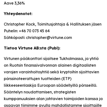
Aave 3,36%
Yhteydenotot:
Christopher Kock, Toimitusjohtaja & Hallituksen jäsen
Puhelin: +46 70 073 45 64
Sähköposti: christopher@virtune.com
Tietoa Virtune AB:sta (Publ):
Virtunen pääkonttori sijaitsee Tukholmassa, ja yhtiö
on Ruotsin finanssivalvonnan alainen digitaalisten
varojen varainhoitoyhtiö sekä kryptoihin sijoittavien
pörssinoteerattujen tuotteiden (ETP)
liikkeeseenlaskija Euroopan säädellyillä pörsseillä.
Sääntelyn noudattamisen, strategisten
kumppanuuksien alan johtavien toimijoiden kanssa ja
osaavan tiimimme avulla mahdollistamme sijoittajille