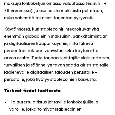
maksuja lohkoketjun omassa valuutassa (esim. ETH
Ethereumissa), ja osa näistä maksuista poltetaan,
mikä vähentää tokenien tarjontaa pysyvästi.
Käytännössä, kun stablecoinit integroituvat yhä
enemmän globaaleihin maksuihin, pankkitoimintaan
ja digitaaliseen kaupankäyntiin, niitä tukeva
perusinfrastruktuuri vahvistuu sekä käytön että
arvon osalta. Tuote tarjoaa sijoittajille yksinkertaisen,
turvallisen ja säännellyn tavan saada altistusta tälle
laajenevalle digitaalisen talouden perustalle –
perustalle, joka hyötyy stablecoinien kasvusta.
Tärkeät tiedot tuotteesta
Hajautettu altistus johtaville lohkoketjuille ja
varoille, jotka toimivat stablecoinien