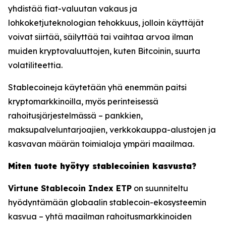
yhdistää fiat-valuutan vakaus ja
lohkoketjuteknologian tehokkuus, jolloin käyttäjät
voivat siirtää, säilyttää tai vaihtaa arvoa ilman
muiden kryptovaluuttojen, kuten Bitcoinin, suurta
volatiliteettia.
Stablecoineja käytetään yhä enemmän paitsi
kryptomarkkinoilla, myös perinteisessä
rahoitusjärjestelmässä – pankkien,
maksupalveluntarjoajien, verkkokauppa-alustojen ja
kasvavan määrän toimialoja ympäri maailmaa.
Miten tuote hyötyy stablecoinien kasvusta?
Virtune Stablecoin Index ETP
on suunniteltu
hyödyntämään globaalin stablecoin-ekosysteemin
kasvua – yhtä maailman rahoitusmarkkinoiden