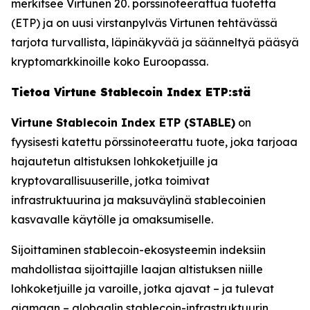
merkitsee Virtunen 20. pörssinoteerattua tuotetta
(ETP) ja on uusi virstanpylväs Virtunen tehtävässä
tarjota turvallista, läpinäkyvää ja säänneltyä pääsyä
kryptomarkkinoille koko Euroopassa.
Tietoa Virtune Stablecoin Index ETP:stä
Virtune Stablecoin Index ETP (STABLE)
on
fyysisesti katettu pörssinoteerattu tuote, joka tarjoaa
hajautetun altistuksen lohkoketjuille ja
kryptovarallisuuserille, jotka toimivat
infrastruktuurina ja maksuväylinä stablecoinien
kasvavalle käytölle ja omaksumiselle.
Sijoittaminen stablecoin-ekosysteemin indeksiin
mahdollistaa sijoittajille laajan altistuksen niille
lohkoketjuille ja varoille, jotka ajavat – ja tulevat
ajamaan – globaalin stablecoin-infrastruktuurin