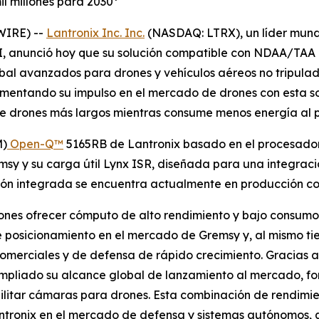
l millones para 2030*
WIRE) --
Lantronix Inc. Inc.
(NASDAQ: LTRX), un líder mund
, anunció hoy que su solución compatible con NDAA/TAA 
bal avanzados para drones y vehículos aéreos no tripulad
umentando su impulso en el mercado de drones con esta s
de drones más largos mientras consume menos energía al p
M)
Open-Q™
5165RB de Lantronix basado en el procesado
sy y su carga útil Lynx ISR, diseñada para una integraci
n integrada se encuentra actualmente en producción con 
ones ofrecer cómputo de alto rendimiento y bajo consumo, 
de posicionamiento en el mercado de Gremsy y, al mismo t
comerciales y de defensa de rápido crecimiento. Gracias a
ampliado su alcance global de lanzamiento al mercado, fo
litar cámaras para drones. Esta combinación de rendimient
antronix en el mercado de defensa y sistemas autónomos,