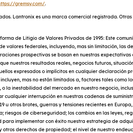
https://gremsy.com/
.
vados. Lantronix es una marca comercial registrada. Otra
forma de Litigio de Valores Privados de 1995: Este comu
de valores federales, incluyendo, mas sin limitación, las 
raciones prospectivas se basan en nuestras expectativas a
ue nuestros resultados reales, negocios futuros, situació
aquellos expresados o implícitos en cualquier declaración
 incluyen, mas no están limitados a, factores tales como 
 o la inestabilidad del mercado en nuestro negocio, inclu
ar cualquier interrupción en nuestras cadenas de suministr
u otros brotes, guerras y tensiones recientes en Europa, A
ca; riesgos de ciberseguridad; los cambios en las leyes, re
 para implementar con éxito nuestra estrategia de adquis
 y otros derechos de propiedad; el nivel de nuestro ende