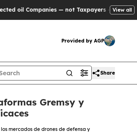
mpanies — not Taxpayers — the Chance to Cash in 
View all
Provided by AGP
Share
ataformas Gremsy y
icaces
n los mercados de drones de defensa y