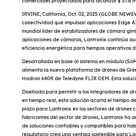
comerciales proyectados para alcanzar $ 57.8 mi
IRVINE, California, Oct. 02, 2025 (GLOBE NEWS
conectividad que impulsan aplicaciones Edge AI
mundial líder de estabilizadores de cámara gim
aplicaciones de cámaras, Lantronix continúa a
eficiencia energética para tiempos operativos 
Desarrollada en base al sistema en módulo (So
alimenta la nueva plataforma de drones de Grem
Hadron 640R de Teledyne FLIR OEM. Esta solució
Diseñada para permitir a los integradores de dr
en tiempo real, esta solución acorta el tiempo 
plazo para Lantronix en los sectores de drones 
fabricantes del sector de drones, Lantronix ha 
de soluciones confiables y compatibles para habi
regulatorio crea una ventaja sostenible para L