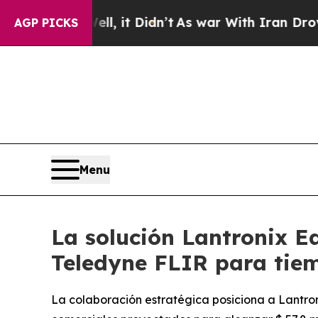
l, it Didn’t
As war With Iran Drove oil Prices 
AGP PICKS
Menu
La solución Lantronix E
Teledyne FLIR para tiem
La colaboración estratégica posiciona a Lantro