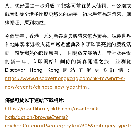
真。想好運進一步升級 ？旅客可前往黃大仙祠、車公廟或
觀音廟等全港多座歷史悠久的廟宇，祈求馬年福運齊來、姻
緣暢旺、馬到功成。
今個馬年，香港一系列新春慶典將帶來無盡驚喜。誠邀世界
各地旅客來港投入花車巡遊盛典及各項璀璨亮麗的慶祝活
動，感受熾熱的節慶氛圍，一同開啟充滿活力、幸福及喜悅
的新一年。立即開始計劃你的新春開運之旅，並瀏覽
Discover Hong Kong網站了解更多詳情：
https://www.discoverhongkong.com/hk-tc/what-s-
new/events/chinese-new-year.html
。
傳媒可於以下連結下載相片:
https://assetlibrary.hktb.com/assetbank-
hktb/action/browseItems?
cachedCriteria=1&categoryId=2306&categoryTypeId=