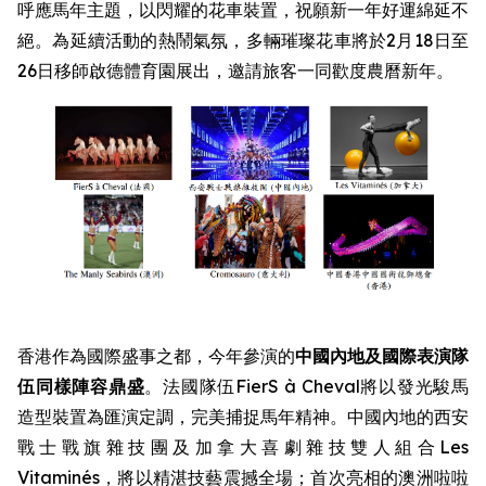
呼應馬年主題，以閃耀的花車裝置，祝願新一年好運綿延不
絕。為延續活動的熱鬧氣氛，多輛璀璨花車將於2月18日至
26日移師啟德體育園展出，邀請旅客一同歡度農曆新年。
香港作為國際盛事之都，今年參演的
中國內地及國際表演隊
伍同樣陣容鼎盛
。法國隊伍FierS à Cheval將以發光駿馬
造型裝置為匯演定調，完美捕捉馬年精神。中國內地的西安
戰士戰旗雜技團及加拿大喜劇雜技雙人組合Les
Vitaminés，將以精湛技藝震撼全場；首次亮相的澳洲啦啦