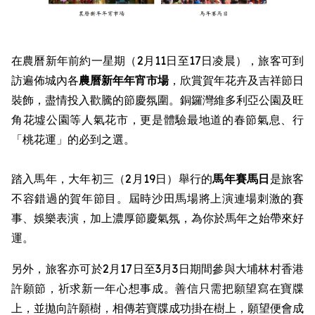
在農曆新年前約一星期（2月11日至17日凌晨），旅客可到
訪遍佈城內各
農曆新年
年宵市場
，欣賞賀年花卉及吉祥節日
裝飾，盡情投入歡騰的節慶氛圍。銅鑼灣維多利亞公園及旺
角花墟公園等人氣花市，更是體驗最地道的春節氣息、行
「桃花運」的必到之選。
踏入馬年，大年初三（2月19日）舉行的
馬年賽馬日
是旅客
不容錯過的賀年節目。屆時沙田馬場將上演連場刺激的賽
事、娛樂表演，加上濃厚節慶氣氛，為你於馬年之始帶來好
運。
另外，旅客亦可於2月17日至3月3日期間參與大埔林村香港
許願節，祈求新一年心想事成。善信只需把願望寫在寶牒
上，並拋向許願樹，相傳若寶牒成功掛在樹上，願望便會成