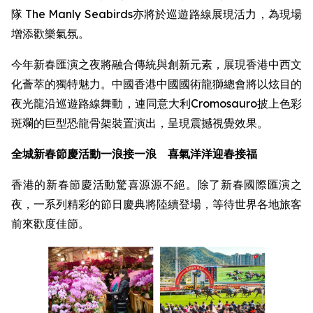
隊 The Manly Seabirds亦將於巡遊路線展現活力，為現場
增添歡樂氣氛。
今年新春匯演之夜將融合傳統與創新元素，展現香港中西文
化薈萃的獨特魅力。中國香港中國國術龍獅總會將以炫目的
夜光龍沿巡遊路線舞動，連同意大利Cromosauro披上色彩
斑斕的巨型恐龍骨架裝置演出，呈現震撼視覺效果。
全城新春節慶活動一浪接一浪 喜氣洋洋迎春接福
香港的新春節慶活動驚喜源源不絕。除了新春國際匯演之
夜，一系列精彩的節日慶典將陸續登場，等待世界各地旅客
前來歡度佳節。