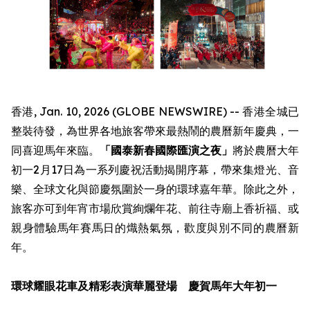
香港, Jan. 10, 2026 (GLOBE NEWSWIRE) -- 香港全城已
整裝待發，為世界各地旅客帶來最熱鬧的農曆新年慶典，一
同喜迎馬年來臨。
「國泰新春國際匯演之夜」
將於農曆大年
初一2月17日為一系列慶祝活動揭開序幕，帶來集燈光、音
樂、全球文化與節慶氛圍於一身的環球嘉年華。除此之外，
旅客亦可到年宵市場欣賞絢爛年花、前往寺廟上香祈福、或
親身體驗馬年賽馬日的熾熱氣氛，歡度與別不同的農曆新
年。
環球耀眼花車及精彩表演華麗登場 慶賀馬年大年初一