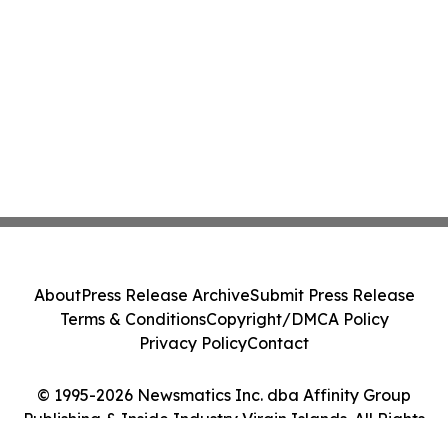
About
Press Release Archive
Submit Press Release
Terms & Conditions
Copyright/DMCA Policy
Privacy Policy
Contact
© 1995-2026 Newsmatics Inc. dba Affinity Group
Publishing & Inside Industry Virgin Islands. All Rights
Reserved.