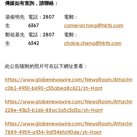
傳媒如有查詢，請聯絡：
湯俊明先
電話：2807
電郵：
生
6367
cameron.tong@hktb.com
鄭祖基先
電話：2807
電郵：
生
6342
chokie.cheng@hktb.com
此公告隨附的照片可在以下網址查看：
https://www.globenewswire.com/NewsRoom/Attachm
c0b1-4930-b690-c55abea8c621/zh-Hant
https://www.globenewswire.com/NewsRoom/Attachme
228e-43b3-b1d6-88ac1a5c3d3a/zh-Hant
https://www.globenewswire.com/NewsRoom/Attachm
7889-4959-a934-9df346fa90de/zh-Hant