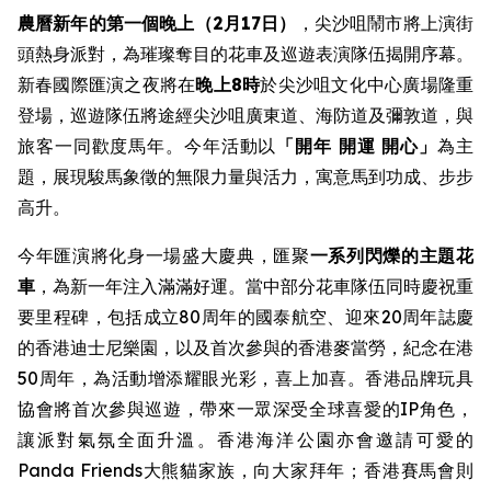
農曆新年的第一個晚上（2月17日）
，尖沙咀鬧市將上演街
頭熱身派對，為璀璨奪目的花車及巡遊表演隊伍揭開序幕。
新春國際匯演之夜將在
晚上8時
於尖沙咀文化中心廣場隆重
登場，巡遊隊伍將途經尖沙咀廣東道、海防道及彌敦道，與
旅客一同歡度馬年。今年活動以
「開年
開運 開心」
為主
題，展現駿馬象徵的無限力量與活力，寓意馬到功成、步步
高升。
今年匯演將化身一場盛大慶典，匯聚
一系列閃爍的主題花
車
，為新一年注入滿滿好運。當中部分花車隊伍同時慶祝重
要里程碑，包括成立80周年的國泰航空、迎來20周年誌慶
的香港迪士尼樂園，以及首次參與的香港麥當勞，紀念在港
50周年，為活動增添耀眼光彩，喜上加喜。香港品牌玩具
協會將首次參與巡遊，帶來一眾深受全球喜愛的IP角色，
讓派對氣氛全面升溫。香港海洋公園亦會邀請可愛的
Panda Friends大熊貓家族，向大家拜年；香港賽馬會則